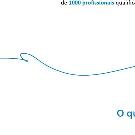
de
1000
profissionais
qualific
O q