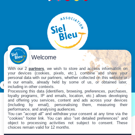
Welcome
Siga-nos em
With our 2
partners
, we wish to store and access information on
your devices (cookies, pixels, etc.), combine and share your
personal data with our partners, whether collected on this website or
in our emails, already held by some of us, or obtained later,
including in other contexts.
Processing this data (identifiers, browsing, preferences, purchases,
loyalty programs, IP and emails, location, etc.) allows developing
and offering you services, content and ads across your devices
(including by email), personalising them, measuring their
Contacte-nos
performance, and analysing audiences.
You can "accept all" and withdraw your consent at any time via the
"cookies" footer link
. You can also "set detailed preferences" and
object to processing activities not subject to consent. These
Mapa do site
choices remain valid for 12 months.
Informação legal